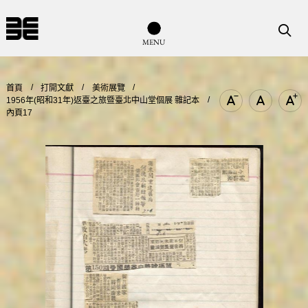
導覽列按鈕
搜尋
M
E
N
U
首頁
打開文獻
美術展覽
1956年(昭和31年)返臺之旅暨臺北中山堂個展 雜記本
文字尺寸縮小
文字尺寸
文
內頁17