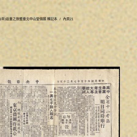
和31年)返臺之旅暨臺北中山堂個展 雜記本
內頁21