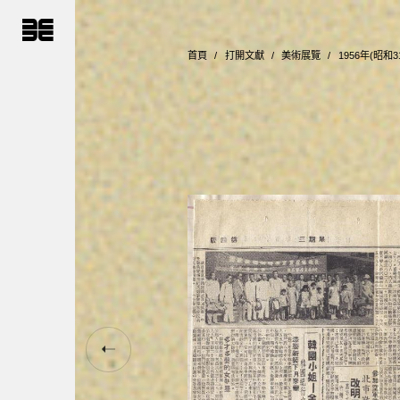
跳
到
主
要
首頁
打開文獻
美術展覽
1956年(昭
內
容