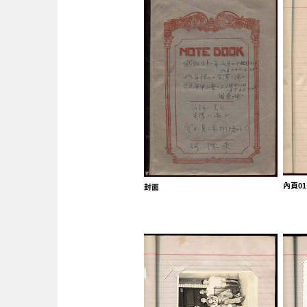
內頁01
封面