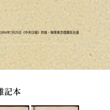
1956年7月25日《中央日報》剪報，報導東京僑團抵台臺
 雜記本