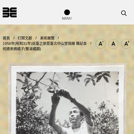
導覽列按鈕
搜尋
M
E
N
U
首頁
打開文獻
美術展覽
1956年(昭和31年)返臺之旅暨臺北中山堂個展 雜記本
文字尺寸縮小
文字尺寸
文
何德來摘橘子(雙溪橘園)