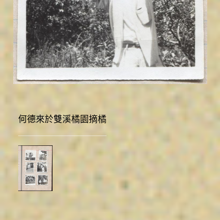
圖台操作說明(點擊打開燈箱)
何德來於雙溪橘園摘橘