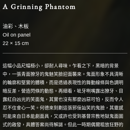
A Grinning Phantom
油彩、木板
Oil on panel
22 × 15 cm
這幅小品尺幅極小，卻耐人尋味。乍看之下，黑暗的背景
中，一張青面獠牙的鬼魅笑臉迎面襲來。鬼面形象不具清晰
的輪廓和堅實的體積，而是透過表現性的舞動線條與色調明
暗反差，營造閃倏的動態。再細看，呲牙咧嘴露出獠牙、目
露紅白凶光的笑面鬼，其實也沒有那麼凶惡可怕，反而令人
忍不住會心一笑。何德來刻劃這張邪佞訕笑的鬼臉，其靈感
可能來自日本能劇面具，又或許也受到基督宗教地獄鬼面圖
式的啟發，具體答案尚待解謎。但此一時期偶爾粗放狂野的