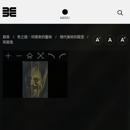
導覽列按鈕
搜尋
M
E
N
U
首頁
吾之道：何德來的藝術
現代美術的殿堂
笑面鬼
文字尺寸縮小
文字尺寸
文