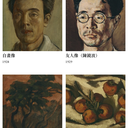
自畫像
友人像（陳鏡波）
1928
1929