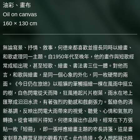
油彩、畫布
Oil on canvas
160 × 130 cm
無論寫景、抒情、敘事，何德來都喜歡並擅長同時以繪畫、
和歌處理同一主題。自1950年代至晚年，他的畫作與短歌經
常成組出現，甚至短歌、繪畫、書法書三位一體。對他而
言，和歌與繪畫，是同一個心象的外化，同一枚硬幣的兩
面。《今日仍在旅途》以粗獷的筆觸描繪一棵在風雨中挺立
的樹，白色閃電從天而降，狂風捲起片片樹葉，雨水在地上
匯聚成汩汩水流，有著強烈的動感和戲劇張力。藍綠色的清
新基調，反映出閃電大雨帶來的視覺、聽覺、心情和氣氛的
轉換。從會場照片得知，何德來展出作品時，經常在下方張
貼一枚「短冊」，即一張呼應繪畫主題的窄長詩箋，這是畫
家刻意為觀眾呈現的觀看方式。此作造境，令人想起展出時