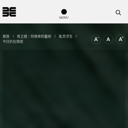
導覽列按鈕
搜尋
M
E
N
U
首頁
吾之道：何德來的藝術
亂世浮生
今日仍在旅途
文字尺寸縮小
文字尺寸
文