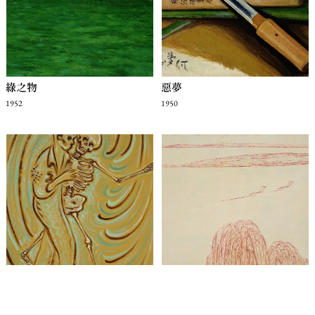
綠之物
惡夢
1952
1950
死的邀約
薰風
1951
1952