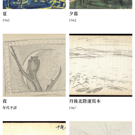
夏
夕暮
1942
1942
夜
丹後北陸速寫本
年代不詳
1967