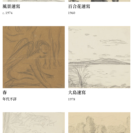
風景速寫
百合花速寫
c. 1974
1960
春
大島速寫
年代不詳
1978