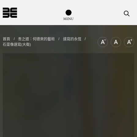
導覽列按鈕
搜尋
M
E
N
U
首頁
吾之道：何德來的藝術
速寫的永恆
石膏像速寫(大衛)
文字尺寸縮小
文字尺寸
文