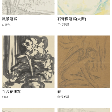
風景速寫
石膏像速寫(大衛)
c. 1974
年代不詳
百合花速寫
春
1960
年代不詳