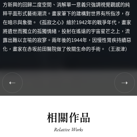
方新興的回歸二度空間、消解單一意義只強調視覺觀感的純
粹平面形式藝術潮流。畫家筆下的建構對世界有所指涉，存
在暗示與象徵。《孤寂之心》繪於1942年的戰爭年代，畫家
將遺世而獨立的孤獨情緒，投射在遙遠的宇宙星芒之上，流
露出難以言喻的寂寥。兩年後的1944年，因慢性胃疾持續惡
化，畫家在赤坂前田醫院做了攸關生命的手術。（王淑津）
相關作品
Relative Works