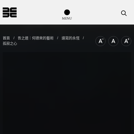
導覽列按鈕
搜尋
M
E
N
U
首頁
吾之道：何德來的藝術
速寫的永恆
孤寂之心
文字尺寸縮小
文字尺寸
文