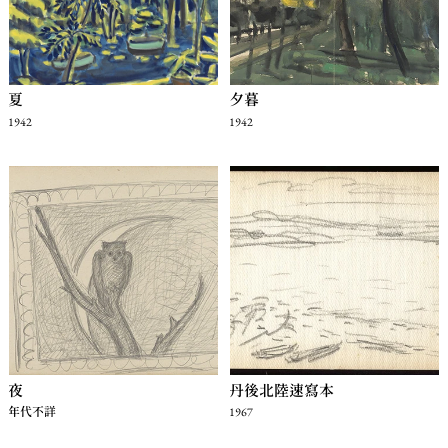
夏
夕暮
1942
1942
夜
丹後北陸速寫本
年代不詳
1967