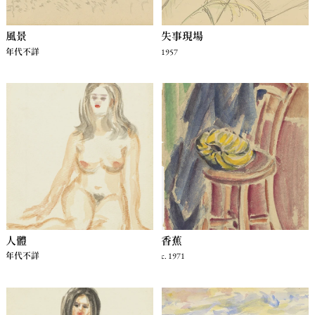
風景
失事現場
年代不詳
1957
人體
香蕉
年代不詳
c. 1971