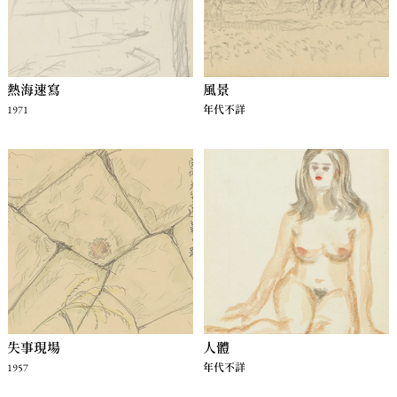
熱海速寫
風景
1971
年代不詳
失事現場
人體
1957
年代不詳