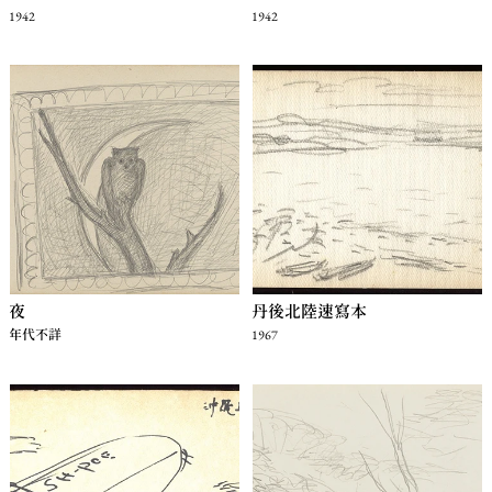
1942
1942
夜
丹後北陸速寫本
年代不詳
1967