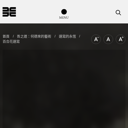
導覽列按鈕
搜尋
M
E
N
U
首頁
吾之道：何德來的藝術
速寫的永恆
百合花速寫
文字尺寸縮小
文字尺寸
文