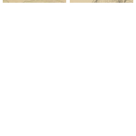
下關灣
韻子
c. 1970
年代不詳