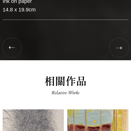
Ink on paper
14.8 x 19.9cm
相關作品
Relative Works