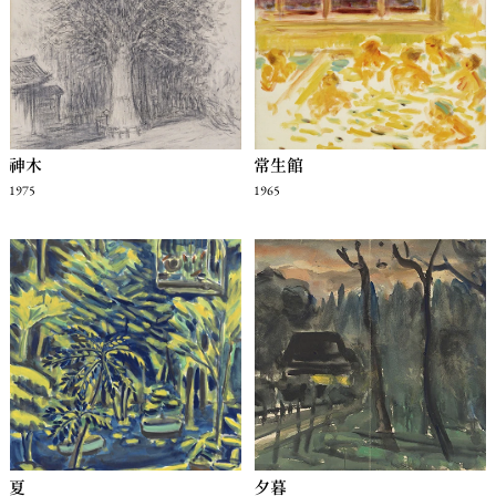
神木
常生館
1975
1965
夏
夕暮