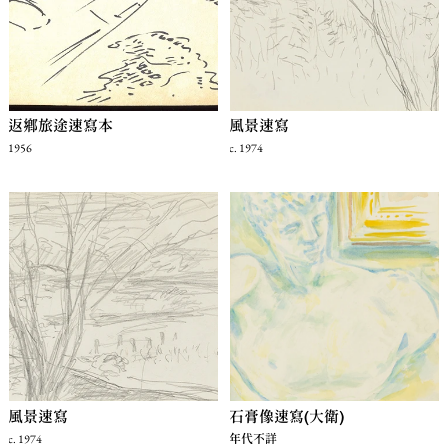
返鄉旅途速寫本
風景速寫
1956
c. 1974
風景速寫
石膏像速寫(大衛)
c. 1974
年代不詳