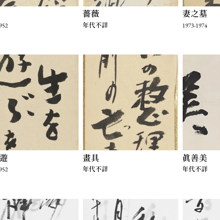
薔薇
妻之墓
952
年代不詳
1973-1974
遊
畫具
真善美
952
年代不詳
年代不詳