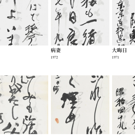
病妻
大晦日
1972
1971