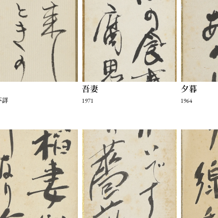
吾妻
夕暮
不詳
1971
1964