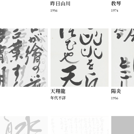
昨日山川
教琴
1956
1974
天翔龍
陽炎
年代不詳
1956