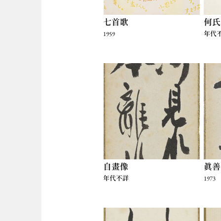
七首歌
何氏
1959
年代
自畫像
真善
年代不詳
1973