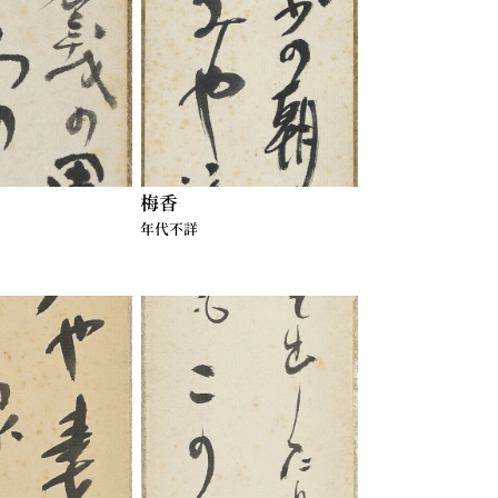
梅香
年代不詳