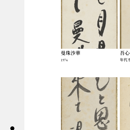
曼珠沙華
吾心
1974
年代
導覽列按鈕