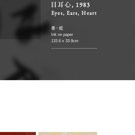
目耳心, 1983
Eyes, Ears, Heart
墨、紙
Ink on paper
133.6 x 33.9cm