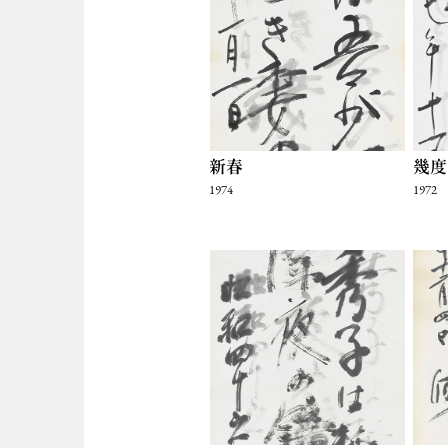
新春
幾度
1974
1972