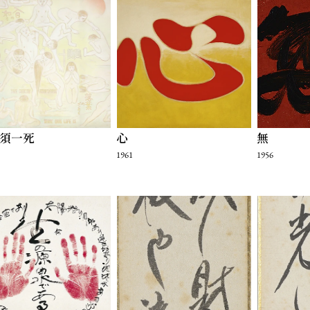
須一死
心
無
1961
1956