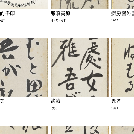
的手印
那須高原
病房窗外
不詳
年代不詳
1972
美
終戰
愚者
1950
1951