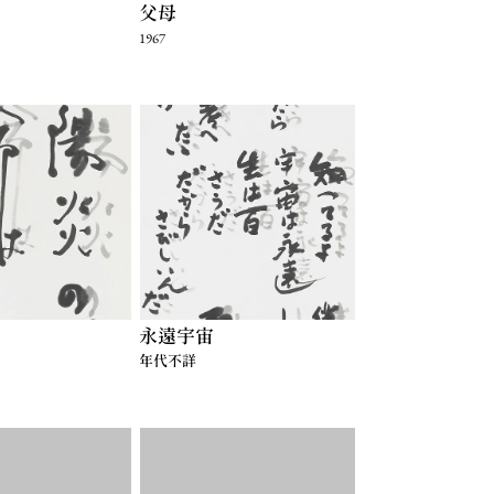
父母
1967
永遠宇宙
年代不詳