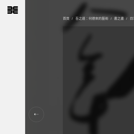
跳
到
主
要
首頁
吾之道：何德來的藝術
書之畫
目
內
容