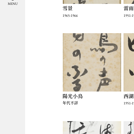
M
E
N
U
雪景
雷雨
1965-1966
1951-1
陽光小鳥
西湖
年代不詳
1951-1