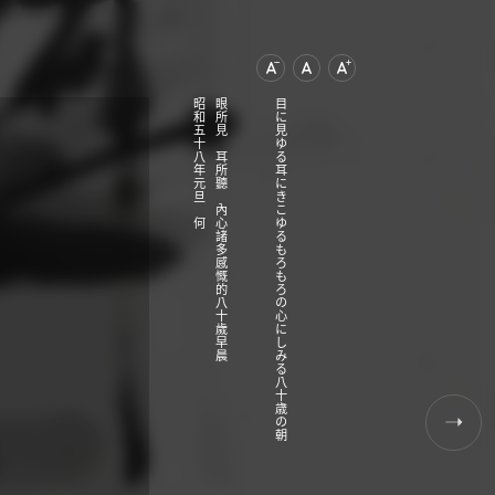
文字尺寸縮小
文字尺寸正常
文字尺寸增加
昭和五十八年元旦 何
眼所見 耳所聽 內心諸多感慨的八十歲早晨
目に見ゆる耳にきこゆるもろもろの心にしみる八十歳の朝