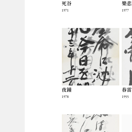
死谷
樂悲
1971
1977
夜鐘
春雷
1978
1955