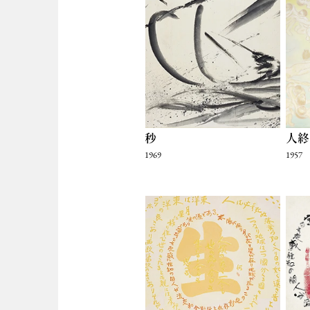
秒
人終
1969
1957