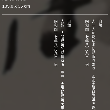
135.8 x 35 cm
昭和四十七年八月九日 何
人類一人所燃燒的熱情有限 啊啊 太陽卻燃燒萬年
自然
昭和四十七年八月九日 何
人一人の燃ゆる情熱限りあり ああ太陽は万年を燃ゆ
自然