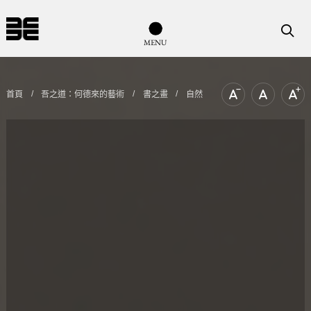
導覽列按鈕
搜尋
M
E
N
U
首頁
吾之道：何德來的藝術
書之畫
自然
文字尺寸縮小
文字尺寸
文