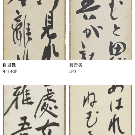
自畫像
真善美
年代不詳
1973