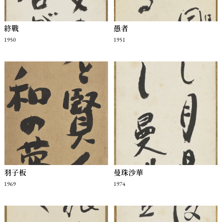
終戰
愚者
1950
1951
羽子板
曼珠沙華
1969
1974