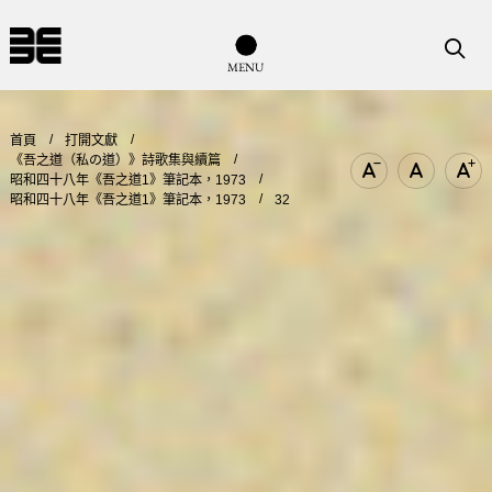
導覽列按鈕
搜尋
M
E
N
U
首頁
打開文獻
《吾之道（私の道）》詩歌集與續篇
昭和四十八年《吾之道1》筆記本，1973
文字尺寸縮小
文字尺寸
文
昭和四十八年《吾之道1》筆記本，1973
32