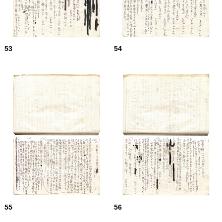
53
54
55
56