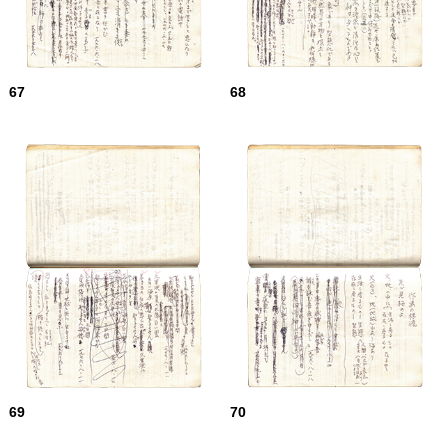
67
68
69
70