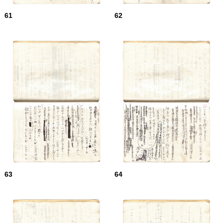
61
62
63
64