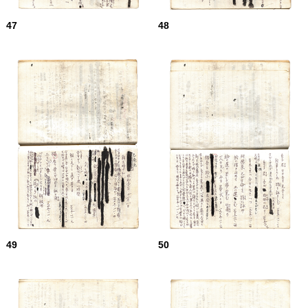
47
48
49
50