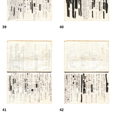
39
40
41
42