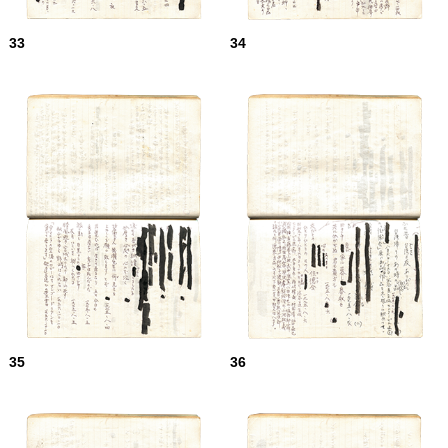
33
34
35
36