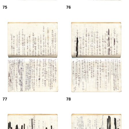
75
76
77
78