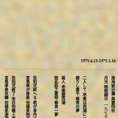
圖台操作說明(點擊打開燈箱)
1975.4.15-1975.5.16
宮島孝骨灰罈 何德來淚漣漣緊抱
告別式終了 坐在你親人車上
宮島孝が骨壺 何德來抱き濡るる
告別式終へる 君が身內の車中
說此話之妻呀 春宵一夢
兩人 老後遊西湖
語りし妻や 春宵の夢
二人して 老後は西湖に 遊ばむと
月光 映照細沙
南海彼沙灘 與妻同在