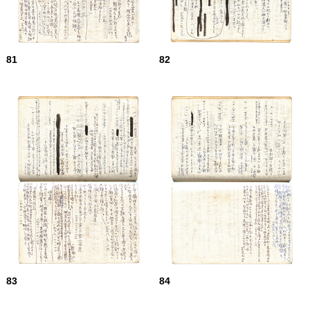
81
82
83
84