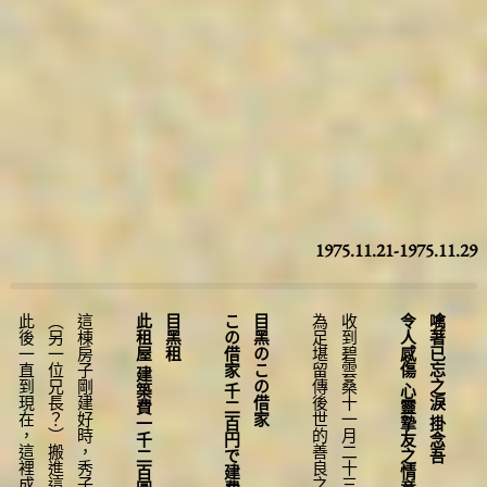
圖台操作說明(點擊打開燈箱)
1975.11.21-1975.11.29
。
此租屋 建築費一千二百圓 四十一年（一）
目黑租
この借家 千二百円で建費とか 四十一年 (一)
目黑のこの借家
。
令人感傷 心靈摯友之情意
噙著已忘之淚 掛念吾
か