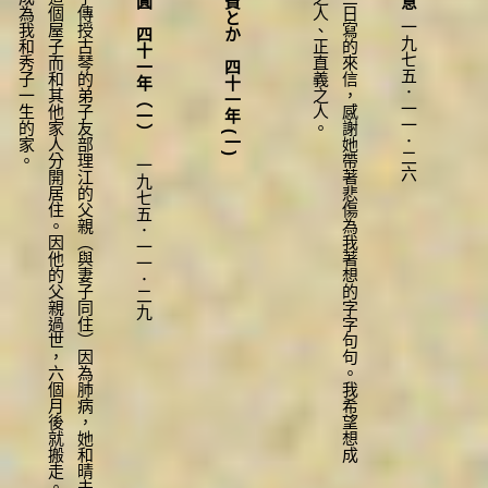
這
棟
房
子
剛
建
好
時
，
秀
子
傳
授
古
琴
的
弟
子
友
部
理
江
的
父
親
（
與
妻
子
同
住
）
因
為
肺
病
，
她
和
晴
夫
（
另
一
位
兄
長
？
）
搬
進
這
個
屋
子
而
和
其
他
家
人
分
開
居
住
。
因
他
的
父
親
過
世
，
六
個
月
後
就
搬
走
。
此
後
一
直
到
現
在
，
這
裡
成
為
我
和
秀
子
一
生
的
家
收
到
碧
雲
桑
十
一
月
二
十
三
日
寫
的
來
信
，
感
謝
她
帶
著
悲
傷
為
我
著
想
的
字
字
句
句
。
我
希
望
想
成
為
足
堪
留
傳
後
世
的
善
良
之
人
、
正
直
義
之
人
一九七五．一一．二六
一九七五．一一．二九