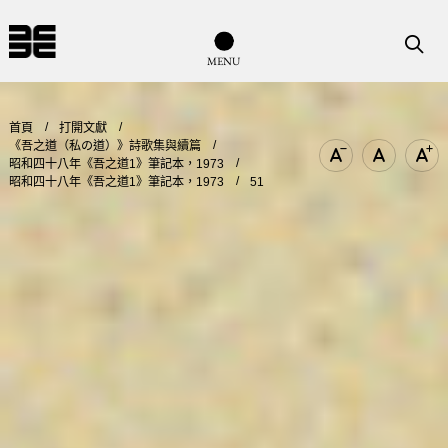
導覽列按鈕
搜尋
M
E
N
U
首頁
打開文獻
《吾之道（私の道）》詩歌集與續篇
昭和四十八年《吾之道1》筆記本，1973
文字尺寸縮小
文字尺寸
文
昭和四十八年《吾之道1》筆記本，1973
51