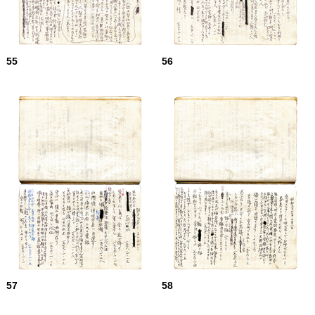
55
56
57
58