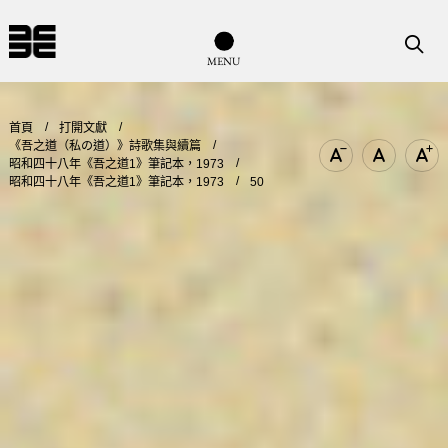
導覽列按鈕
搜尋
M
E
N
U
首頁
打開文獻
《吾之道（私の道）》詩歌集與續篇
昭和四十八年《吾之道1》筆記本，1973
文字尺寸縮小
文字尺寸
文
昭和四十八年《吾之道1》筆記本，1973
50