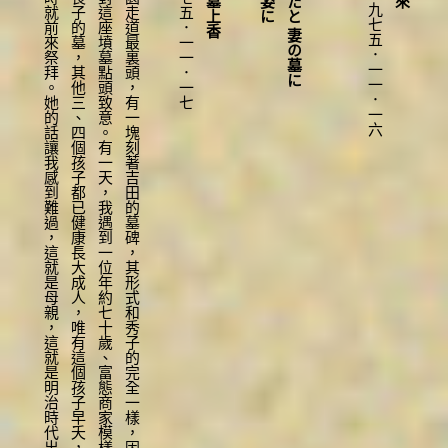
大
概
去
年
吧
？
秀
子
的
墓
園
走
道
最
裏
頭
，
有
一
塊
刻
著
吉
田
的
墓
碑
，
其
形
式
和
秀
子
的
完
全
一
樣
，
因
有
些
在
意
，
有
時
經
過
會
對
這
座
墳
墓
點
頭
致
意
。
有
一
天
，
我
遇
到
一
位
年
約
七
十
歲
、
富
態
商
家
模
樣
的
老
婦
人
，
她
說
這
是
她
長
子
的
墓
，
其
他
三
、
四
個
孩
子
都
已
健
康
長
大
成
人
，
唯
有
這
個
孩
子
早
夭
，
覺
得
他
很
可
憐
，
所
以
有
時
就
前
來
祭
拜
。
她
的
話
讓
我
感
到
難
過
，
這
就
是
母
親
，
這
就
是
明
治
時
代
出
生
的
母
親
一九七五．一一．一七
一九七五．一一．一六