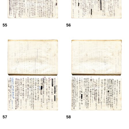
55
56
57
58