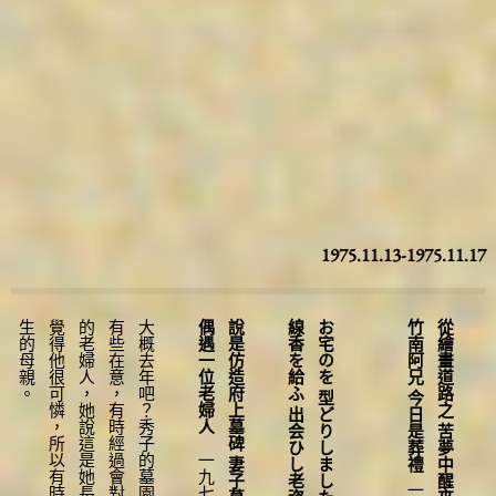
圖台操作說明(點擊打開燈箱)
1975.11.13-1975.11.17
。
偶遇一位老婦人
說是仿造府上墓碑 妻子墓上香
線香を給ふ 出会ひし老姿に
お宅のを 型どりしましたと 妻の墓に
竹南阿兄 今日是葬禮
從繪畫道路之 苦夢中醒來
一