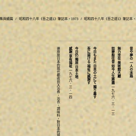
集與續篇
昭和四十八年《吾之道1》筆記本，1973
昭和四十八年《吾之道1》筆記本，1
連旅居日本的我也都收到入浴券、浴衣、調味料，對日本的現狀，我心存感激。
感謝 享有福祉
今日仍 獨居 日本土地
吾に届ける 福祉に感謝す
今日もまた 日本の土にて 獨り暮す
如夢般往昔 如今人生將盡
無力坐在 美術館大廳
昔や夢の 一人の末路
美術舘
一九七六．三．一四
一九七六．三．一三