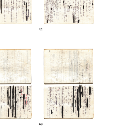
44
49