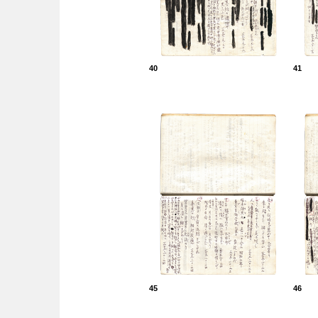
40
41
45
46