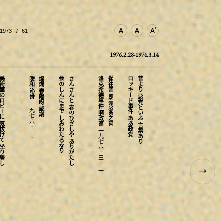
973
61
文字尺寸縮小
文字尺寸正常
文字尺寸增加
1976.2.28-1976.3.14
のロビーに 気拔けて 坐り居し
暖和 沁骨
燦爛 春陽呀 感謝
骨のしんにまで しみわたるなり
さんさんと 春のひざしや ありがたし
洛克希德事件 啊政黨
從往昔 即有惡黨之詞
ロッキード事件 ああ政党
昔より 惡党といふ 言葉あり
有神明有朋友 有騰鯨
感恩 唯有感恩 如此歲月
神在り友あり 騰鯨のあり
ありがたし 唯ありがたし この月日
一九七六．三．一一
一九七六．三．二
一九七六．二．二八