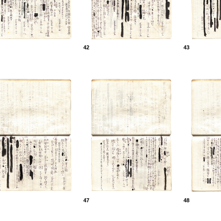
42
43
47
48