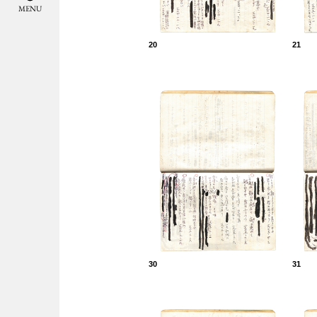
M
E
N
U
20
21
30
31