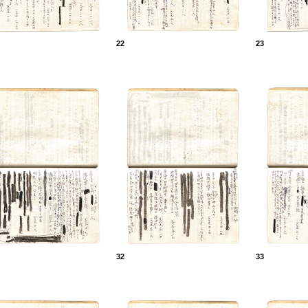
22
23
32
33