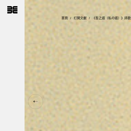
跳
到
主
要
首頁
打開文獻
《吾之道（私の道）》詩歌
內
容