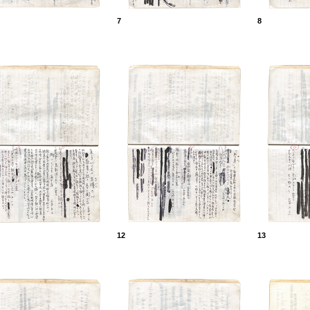
7
8
12
13