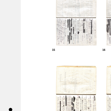
15
16
導覽列按鈕