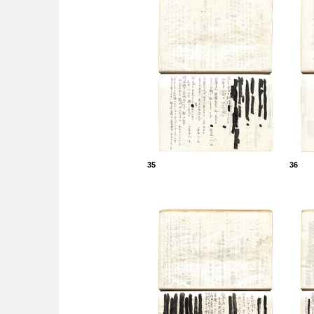
35
36